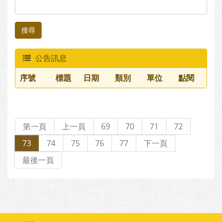
搜尋
公告訊息
序號
標題
日期
類別
單位
點閱
第一頁
上一頁
69
70
71
72
73
74
75
76
77
下一頁
最後一頁