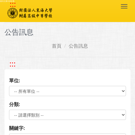
:::
跳到主要內容區塊
Togg
navi
公告訊息
首頁
公告訊息
:::
單位:
分類:
關鍵字: