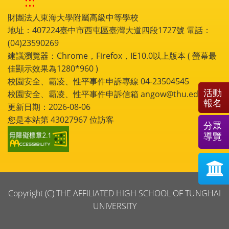
:::
財團法人東海大學附屬高級中等學校
地址：407224臺中市西屯區臺灣大道四段1727號 電話：
(04)23590269
建議瀏覽器：Chrome，Firefox，IE10.0以上版本 ( 螢幕最
佳顯示效果為1280*960 )
校園安全、霸凌、性平事件申訴專線 04-23504545
活動
校園安全、霸凌、性平事件申訴信箱 angow@thu.edu.tw
報名
更新日期：2026-08-06
您是本站第
43027967
位訪客
分眾
導覽
Copyright (C) THE AFFILIATED HIGH SCHOOL OF TUNGHAI
UNIVERSITY