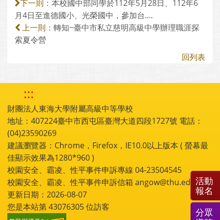
本校國中部同學於112年5月28日、112年6
下一則：
月4日至進德國小、光榮國中，參加台....
轉知~臺中市私立慈明高級中學辦理職涯探
上一則：
索夏令營
回列表
:::
財團法人東海大學附屬高級中等學校
地址：407224臺中市西屯區臺灣大道四段1727號 電話：
(04)23590269
建議瀏覽器：Chrome，Firefox，IE10.0以上版本 ( 螢幕最
佳顯示效果為1280*960 )
校園安全、霸凌、性平事件申訴專線 04-23504545
活動
校園安全、霸凌、性平事件申訴信箱 angow@thu.edu.tw
報名
更新日期：2026-08-07
您是本站第
43076305
位訪客
分眾