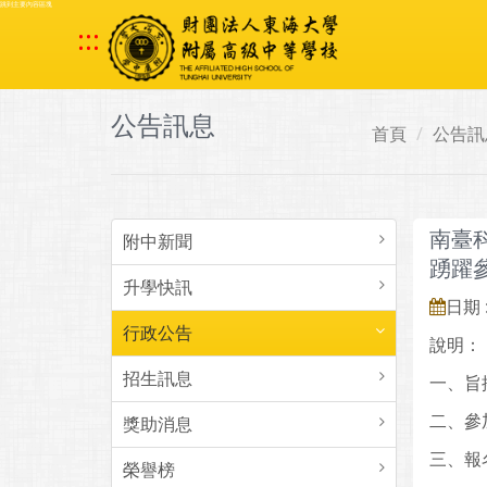
跳到主要內容區塊
:::
公告訊息
首頁
公告訊
南臺科
附中新聞
踴躍
升學快訊
日期 :
行政公告
說明：
招生訊息
一、旨
二、參
獎助消息
三、報名
榮譽榜