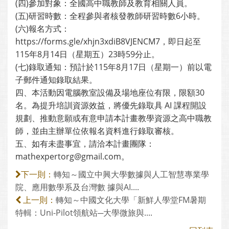
(四)參加對象：全國高中職教師及教育相關人員。
(五)研習時數：全程參與者核發教師研習時數6小時。
(六)報名方式：
https://forms.gle/xhjn3xdiB8VJENCM7，即日起至
115年8月14日（星期五）23時59分止。
(七)錄取通知：預計於115年8月17日（星期一）前以電
子郵件通知錄取結果。
四、本活動因電腦教室設備及場地座位有限，限額30
名。為提升培訓資源效益，將優先錄取具 AI 課程開設
規劃、推動意願或有意申請本計畫教學資源之高中職教
師，並由主辦單位依報名資料進行錄取審核。
五、如有未盡事宜，請洽本計畫團隊：
mathexpertorg@gmail.com。
轉知～國立中興大學數據與人工智慧專業學
下一則：
院、應用數學系及台灣數 據與AI....
轉知～中國文化大學「新鮮人學堂FM暑期
上一則：
特輯：Uni-Pilot領航站─大學微旅與....