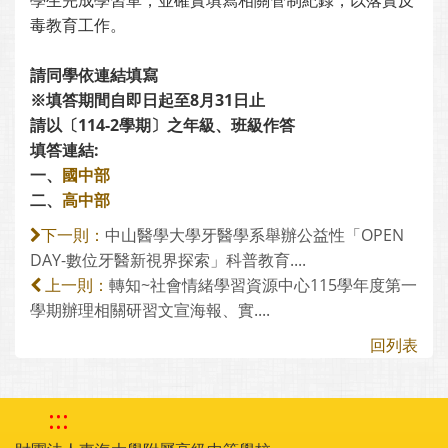
學生完成學習單，並確實填寫相關管制紀錄，以落實反
毒教育工作。
請同學依連結填寫
※填答期間自即日起至8
月31日
止
請以〔
114-2
學期
〕之年級、班級作答
填答連結:
一、
國中部
二、
高中部
中山醫學大學牙醫學系舉辦公益性「OPEN
下一則：
DAY-數位牙醫新視界探索」科普教育....
轉知~社會情緒學習資源中心115學年度第一
上一則：
學期辦理相關研習文宣海報、實....
回列表
:::