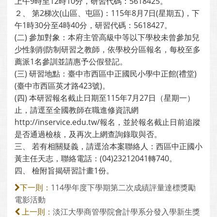
上午9時至12時10分，研習代碼：5618425。
２、 第2梯次(山區、屯區)：115年8月7日(星期五)，下
午1時30分至4時40分，研習代碼：5618427。
(二) 參加對象：本府主管高級中等以下學校未曾參加兒
少性剝削防制研習之教師，依學校分區報名，每校至多
薦派1名參訓並請惠予公假登記。
(三) 研習地點：臺中市西區中正國民小學中正館(禮堂)
(臺中市西區英才路423號)。
(四) 本研習報名截止日期至115年7月27日（星期一）
止，請逕至全國教師在職進修資訊網
http://inservice.edu.tw/報名，並於報名截止日前追蹤
是否通過檢核，及再次上網查詢錄取與否。
三、 若有相關疑義，請逕洽本案聯絡人：西區中正國小
黃主任天志，聯絡電話：(04)23212041轉740。
四、 檢附旨揭研習計畫1份。
114學年度下學期第二次成績評量達標獎勵
下一則：
電影活動
淡江大學商管學院會計學系分發入學新生獎
上一則：