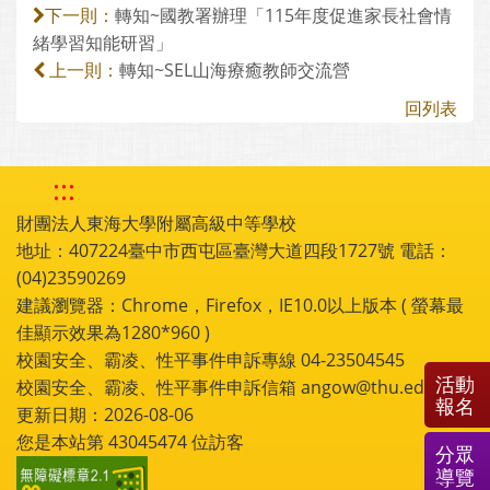
轉知~國教署辦理「115年度促進家長社會情
下一則：
緒學習知能研習」
轉知~SEL山海療癒教師交流營
上一則：
回列表
:::
財團法人東海大學附屬高級中等學校
地址：407224臺中市西屯區臺灣大道四段1727號 電話：
(04)23590269
建議瀏覽器：Chrome，Firefox，IE10.0以上版本 ( 螢幕最
佳顯示效果為1280*960 )
校園安全、霸凌、性平事件申訴專線 04-23504545
活動
校園安全、霸凌、性平事件申訴信箱 angow@thu.edu.tw
報名
更新日期：2026-08-06
您是本站第
43045474
位訪客
分眾
導覽