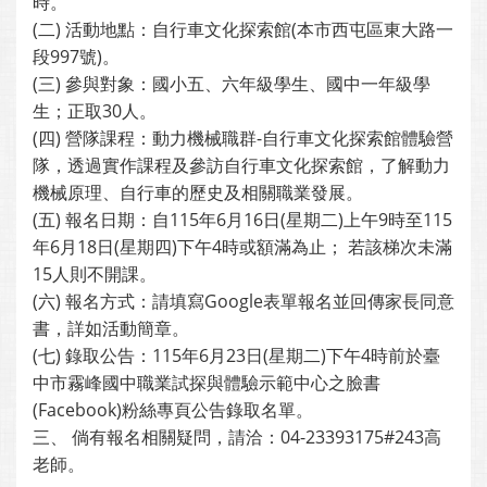
時。
(二) 活動地點：自行車文化探索館(本市西屯區東大路一
段997號)。
(三) 參與對象：國小五、六年級學生、國中一年級學
生；正取30人。
(四) 營隊課程：動力機械職群-自行車文化探索館體驗營
隊，透過實作課程及參訪自行車文化探索館，了解動力
機械原理、自行車的歷史及相關職業發展。
(五) 報名日期：自115年6月16日(星期二)上午9時至115
年6月18日(星期四)下午4時或額滿為止； 若該梯次未滿
15人則不開課。
(六) 報名方式：請填寫Google表單報名並回傳家長同意
書，詳如活動簡章。
(七) 錄取公告：115年6月23日(星期二)下午4時前於臺
中市霧峰國中職業試探與體驗示範中心之臉書
(Facebook)粉絲專頁公告錄取名單。
三、 倘有報名相關疑問，請洽：04-23393175#243高
老師。