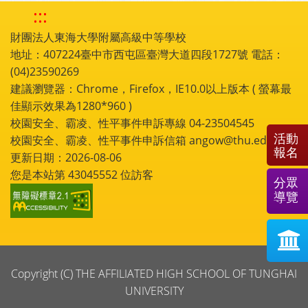
:::
財團法人東海大學附屬高級中等學校
地址：407224臺中市西屯區臺灣大道四段1727號 電話：
(04)23590269
建議瀏覽器：Chrome，Firefox，IE10.0以上版本 ( 螢幕最
佳顯示效果為1280*960 )
校園安全、霸凌、性平事件申訴專線 04-23504545
活動
校園安全、霸凌、性平事件申訴信箱 angow@thu.edu.tw
報名
更新日期：2026-08-06
您是本站第
43045552
位訪客
分眾
導覽
Copyright (C) THE AFFILIATED HIGH SCHOOL OF TUNGHAI
UNIVERSITY