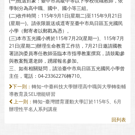
(一)甄選對象：臺中市高級中等以下學校現職教師，依
學制分為高中職、國中、國小等三組。
(二)收件時間：115年9月1日(星期二)至115年9月21日
(星期一)。請依限親送或逕寄至臺中市烏日區五光國民
小學（郵寄者以郵戳為憑）。
(三)本市五光國小將於115年7月20(星期一)、115年7月
21日(星期二)辦理生命教育工作坊，7月21日邀請國教
署諮詢委員專任教師蒞臨本市指導教案撰寫，請鼓勵參
與教案甄選老師，踴躍報名參加。
三、如有相關疑問，請洽臺中市烏日區五光國民小學曾
主任，電話：04-23362276轉710。
轉知~中臺科技大學辦理高中職與大學轉銜輔
下一則：
導教育及SEL增能研習
轉知~臺灣體育運動大學訂於115年5、6月
上一則：
辦理性平名人系列講座
回列表