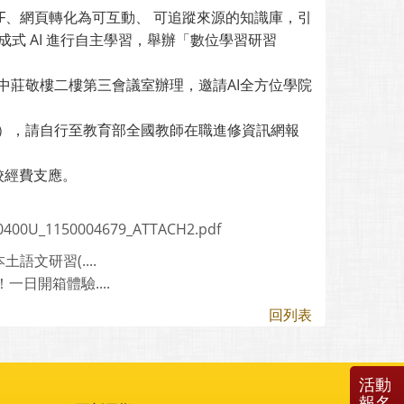
PDF、網頁轉化為可互動、 可追蹤來源的知識庫，引
式 AI 進行自主學習，舉辦「數位學習研習
臺中一中莊敬樓二樓第三會議室辦理，邀請AI全方位學院
時不候），請自行至教育部全國教師在職進修資訊網報
校經費支應。
0400U_1150004679_ATTACH2.pdf
文研習(....
日開箱體驗....
回列表
活動
報名