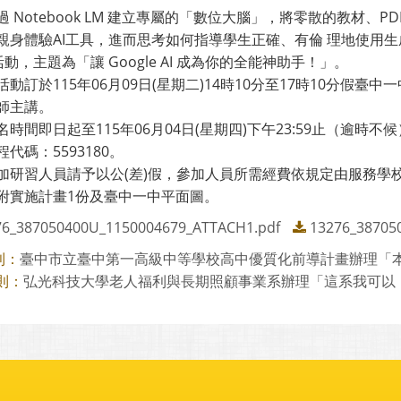
過 Notebook LM 建立專屬的「數位大腦」，將零散的教材、
親身體驗AI工具，進而思考如何指導學生正確、有倫 理地使用生成
活動，主題為「讓 Google AI 成為你的全能神助手！」。
活動訂於115年06月09日(星期二)14時10分至17時10分假
師主講。
名時間即日起至115年06月04日(星期四)下午23:59止（逾
代碼：5593180。
加研習人員請予以公(差)假，參加人員所需經費依規定由服務學
附實施計畫1份及臺中一中平面圖。
76_387050400U_1150004679_ATTACH1.pdf
13276_38705
臺中市立臺中第一高級中等學校高中優質化前導計畫辦理「本土語
則：
弘光科技大學老人福利與長期照顧事業系辦理「這系我可以！一
則：