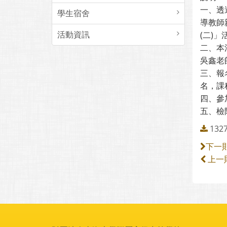
一、透
學生宿舍
導教師
活動資訊
(二)」
二、本
吳鑫老
三、報
名，課程
四、參
五、檢
132
下一
上一