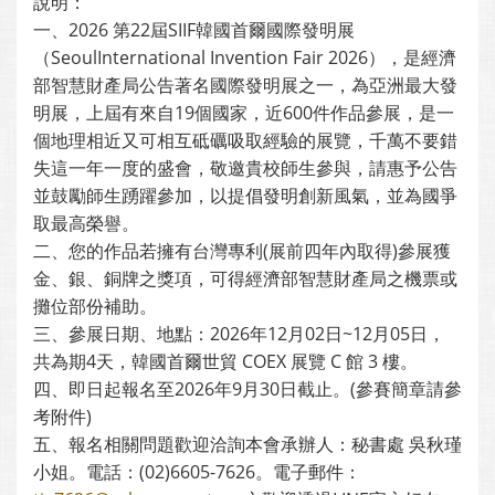
說明：
一、2026 第22屆SIIF韓國首爾國際發明展
（SeoulInternational Invention Fair 2026），是經濟
部智慧財產局公告著名國際發明展之一，為亞洲最大發
明展，上屆有來自19個國家，近600件作品參展，是一
個地理相近又可相互砥礪吸取經驗的展覽，千萬不要錯
失這一年一度的盛會，敬邀貴校師生參與，請惠予公告
並鼓勵師生踴躍參加，以提倡發明創新風氣，並為國爭
取最高榮譽。
二、您的作品若擁有台灣專利(展前四年內取得)參展獲
金、銀、銅牌之獎項，可得經濟部智慧財產局之機票或
攤位部份補助。
三、參展日期、地點：2026年12月02日~12月05日，
共為期4天，韓國首爾世貿 COEX 展覽 C 館 3 樓。
四、即日起報名至2026年9月30日截止。(參賽簡章請參
考附件)
五、報名相關問題歡迎洽詢本會承辦人：秘書處 吳秋瑾
小姐。電話：(02)6605-7626。電子郵件：