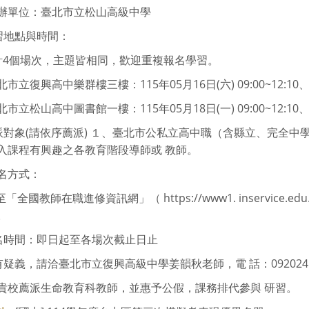
辦單位：臺北市立松山高級中學
研習地點與時間：
計4個場次，主題皆相同，歡迎重複報名學習。
市立復興高中樂群樓三樓：115年05月16日(六) 09:00~12:10、11
市立松山高中圖書館一樓：115年05月18日(一) 09:00~12:10、11
薦派對象(請依序薦派) １、臺北市公私立高中職（含縣立、完全中
入課程有興趣之各教育階段導師或 教師。
名方式：
至「全國教師在職進修資訊網」（ https://www1. inservice.ed
。
報名時間：即日起至各場次截止日止
有疑義，請洽臺北市立復興高級中學姜韻秋老師，電 話：0920241322 或LI
貴校薦派生命教育科教師，並惠予公假，課務排代參與 研習。