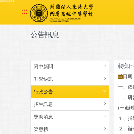
跳到主要內容區塊
:::
公告訊息
轉知
附中新聞
日期 :
升學快訊
一、依
行政公告
二、研
招生訊息
(一)
獎助消息
１、指
２、辦
榮譽榜