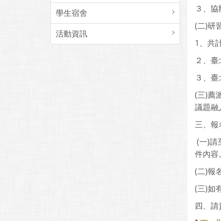
３、協
學生宿舍
(二)
活動資訊
1、共
２、臺北
３、臺北
(三)
議題融
三、報
(一)請
件內容
(二)
(三)如
四、請