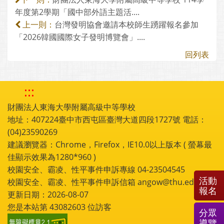
年度第2學期「國中部外語主題活....
台灣發明協會邀請本校師生踴躍報名參加
上一則：
「2026韓國國際女子發明博覽會」....
回列表
:::
財團法人東海大學附屬高級中等學校
地址：407224臺中市西屯區臺灣大道四段1727號 電話：
(04)23590269
建議瀏覽器：Chrome，Firefox，IE10.0以上版本 ( 螢幕最
佳顯示效果為1280*960 )
校園安全、霸凌、性平事件申訴專線 04-23504545
活動
校園安全、霸凌、性平事件申訴信箱 angow@thu.edu.tw
報名
更新日期：2026-08-07
您是本站第
43082603
位訪客
分眾
導覽