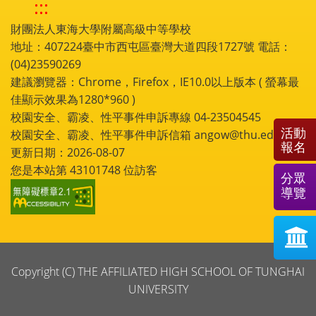
:::
財團法人東海大學附屬高級中等學校
地址：407224臺中市西屯區臺灣大道四段1727號 電話：
(04)23590269
建議瀏覽器：Chrome，Firefox，IE10.0以上版本 ( 螢幕最
佳顯示效果為1280*960 )
校園安全、霸凌、性平事件申訴專線 04-23504545
活動
校園安全、霸凌、性平事件申訴信箱 angow@thu.edu.tw
報名
更新日期：2026-08-07
您是本站第
43101748
位訪客
分眾
導覽
Copyright (C) THE AFFILIATED HIGH SCHOOL OF TUNGHAI
UNIVERSITY