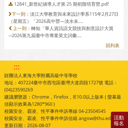
12841_新世紀領導人才第 25 期初階培育營.pdf
淡江大學教育與未來設計學系115年2月27日
下一則：
（星期五）「2026高中營—淡水未....
轉知「華人資訊語文競技與創意設計大賞
上一則：
─2026第九屆臺中市專業英文詞彙....
回列表
:::
財團法人東海大學附屬高級中等學校
地址：407224臺中市西屯區臺灣大道四段1727號 電話：
(04)23590269
建議瀏覽器：Chrome，Firefox，IE10.0以上版本 ( 螢幕最
佳顯示效果為1280*960 )
校園安全、霸凌、性平事件申訴專線 04-23504545
活動
校園安全、霸凌、性平事件申訴信箱 angow@thu.edu.tw
報名
更新日期：2026-08-07