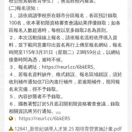
校型態實驗教育學生），無需經校內遴選。
(二)報名須知：
１、請依就讀學校所在縣市分區報名，各區預計錄取
100名，依本署初階資格審查會議結果擇優錄取；如各
區報名人數超過時，每校以至多錄取2名為原則。
２、本次活動採線上報名，請依報名流程依序填入資
料，並下載同意書印出簽名再行上傳至報名網站，報名
時間至115年3月31日（星期二）23時59分止，以網站
後臺時間為憑，逾時不候。
３、報名網址：https://reurl.cc/6bkER5。
４、若報名資料缺件、格式錯誤、報名區域錯誤，須於
收到補件通知信7日內進行補件，若逾期補件，視同報
名未完備，得不予錄取。
５、內容抄襲者不予錄取。
６、國教署暫訂於5月底召開初階資格審查會議，錄取
相關資訊將另行通知。
：
https://reurl.cc/6bkER5
12841_新世紀領導人才第 25 期培育營實施計畫.pdf