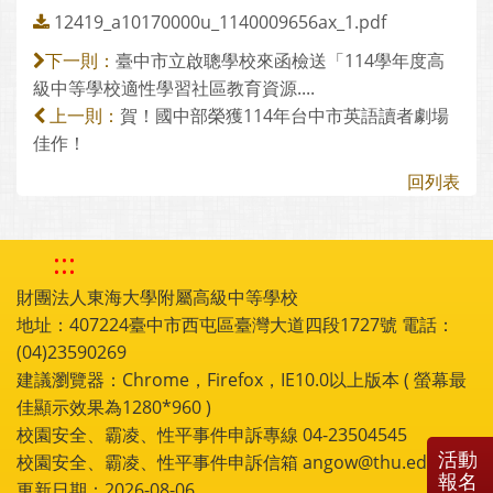
12419_a10170000u_1140009656ax_1.pdf
臺中市立啟聰學校來函檢送「114學年度高
下一則：
級中等學校適性學習社區教育資源....
賀！國中部榮獲114年台中市英語讀者劇場
上一則：
佳作！
回列表
:::
財團法人東海大學附屬高級中等學校
地址：407224臺中市西屯區臺灣大道四段1727號 電話：
(04)23590269
建議瀏覽器：Chrome，Firefox，IE10.0以上版本 ( 螢幕最
佳顯示效果為1280*960 )
校園安全、霸凌、性平事件申訴專線 04-23504545
活動
校園安全、霸凌、性平事件申訴信箱 angow@thu.edu.tw
報名
更新日期：2026-08-06