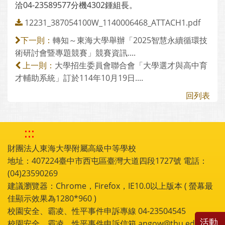
洽04-23589577分機4302鍾組長。
12231_387054100W_1140006468_ATTACH1.pdf
轉知～東海大學舉辦「2025智慧永續循環技
下一則：
術研討會暨專題競賽」競賽資訊....
大學招生委員會聯合會「大學選才與高中育
上一則：
才輔助系統」訂於114年10月19日....
回列表
:::
財團法人東海大學附屬高級中等學校
地址：407224臺中市西屯區臺灣大道四段1727號 電話：
(04)23590269
建議瀏覽器：Chrome，Firefox，IE10.0以上版本 ( 螢幕最
佳顯示效果為1280*960 )
校園安全、霸凌、性平事件申訴專線 04-23504545
活動
校園安全、霸凌、性平事件申訴信箱 angow@thu.edu.tw