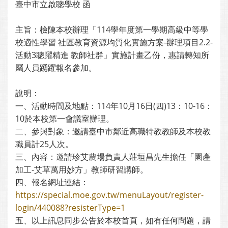
臺中市立啟聰學校 函
主旨：檢陳本校辦理「114學年度第一學期高級中等學
校適性學習 社區教育資源均質化實施方案-辦理項目2.2-
活動3聰躍精進 教師社群」實施計畫乙份，惠請轉知所
屬人員踴躍報名參加。
說明：
一、活動時間及地點：114年10月16日(四)13：10-16：
10於本校第一會議室辦理。
二、參與對象：邀請臺中市鄰近高職特教教師及本校教
職員計25人次。
三、內容：邀請珍艾農場負責人莊垣昌先生擔任「園產
加工-艾草萬用妙方」教師研習講師。
四、報名網址連結：
https://special.moe.gov.tw/menuLayout/register-
login/440088?resisterType=1
五、以上訊息同步公告於本校首頁，如有任何問題，請