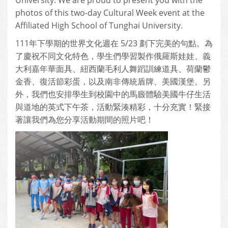
University. We are proud to present you with the
photos of this two-day Cultural Week event at the
Affiliated High School of Tunghai University.
111年下學期的世界文化週在 5/23 劃下完美的句點。為
了慶祝不同文化特色，學生們學習製作俄羅斯娃娃、義
大利嘉年華面具、紐西蘭毛利人舞蹈訓練道具、荷蘭鬱
金香、復活節彩蛋，以及南非傳統盾牌、美國漢堡。另
外，我們也安排學生到校園中的馬廄體驗美國牛仔生活
與道地的英式下午茶，活動緊湊精彩，十分充實！緊接
著讓我們為您分享活動期間的照片吧！