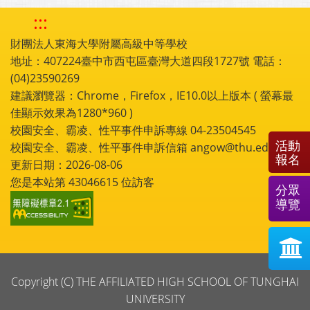
:::
財團法人東海大學附屬高級中等學校
地址：407224臺中市西屯區臺灣大道四段1727號 電話：
(04)23590269
建議瀏覽器：Chrome，Firefox，IE10.0以上版本 ( 螢幕最
佳顯示效果為1280*960 )
校園安全、霸凌、性平事件申訴專線 04-23504545
活動
校園安全、霸凌、性平事件申訴信箱 angow@thu.edu.tw
報名
更新日期：2026-08-06
您是本站第
43046615
位訪客
分眾
導覽
Copyright (C) THE AFFILIATED HIGH SCHOOL OF TUNGHAI
UNIVERSITY