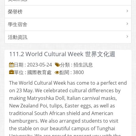
榮譽榜
學生宿舍
活動資訊
111.2 World Cultural Week 世界文化週
日期 : 2023-05-24
分類 : 招生訊息
單位 : 國際教育處
點閱 : 3800
The World Cultural Week has come to a perfect end
on 23 May. We celebrated cultural differences by
making Matryoshka Doll, Italian carnival masks,
New Zealand Poi, tulips, Easter eggs, as well as
traditional South African shield and American
hamburgers. We also arranged students to visit
the stable on our beautiful campus of Tunghai