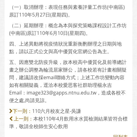
（一）取消辦理：表現任務與素養評量工作坊(中南區)
原訂110年5月27日(星期四)。
（二）延期辦理：概念為本與探究策略課程設計工作坊
(中南區)原訂110年6月10日(星期四)。
四、上述異動將視疫情狀況重新衡酌辦理之日期與地
點，請以正式公文與高中優質化官網公告為主。
五、因應雙北防疫升級，故本校高中優質化及前導總計
畫之辦公調整為輪流居家辦公，請各校若有計畫相關疑
問，建議請改採email聯絡方式；上述工作坊變動內容
如有相關疑義，逕洽本校愛思客社群助理楊永吉
Email：image323@gapps.ntnu.edu.tw，造成各校不
便之處,尚請見諒。
110六月校友之星-吳謙
下一則：
本校110年4月飲用水水質檢測結果皆符合標
上一則：
準，敬請全校師生安心飲用