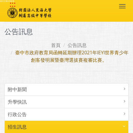
:::
跳到主要內容區塊
Togg
navi
公告訊息
首頁
公告訊息
臺中市政府教育局函轉延期辦理2021年IEYI世界青少年
創客發明展暨臺灣選拔賽複審比賽。
附中新聞
升學快訊
行政公告
招生訊息