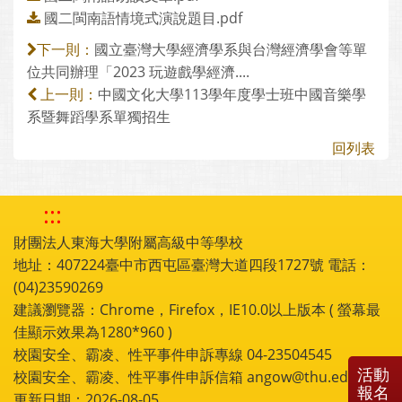
國二閩南語情境式演說題目.pdf
國立臺灣大學經濟學系與台灣經濟學會等單
下一則：
位共同辦理「2023 玩遊戲學經濟....
中國文化大學113學年度學士班中國音樂學
上一則：
系暨舞蹈學系單獨招生
回列表
:::
財團法人東海大學附屬高級中等學校
地址：407224臺中市西屯區臺灣大道四段1727號 電話：
(04)23590269
建議瀏覽器：Chrome，Firefox，IE10.0以上版本 ( 螢幕最
佳顯示效果為1280*960 )
校園安全、霸凌、性平事件申訴專線 04-23504545
活動
校園安全、霸凌、性平事件申訴信箱 angow@thu.edu.tw
報名
更新日期：2026-08-05