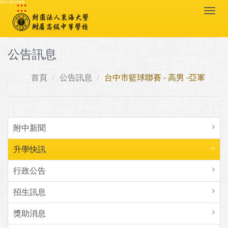
:::
跳到主要內容區塊
Togg
navi
公告訊息
首頁
公告訊息
台中市籃球聯賽 - 高男 -亞軍
附中新聞
升學快訊
行政公告
招生訊息
獎助消息