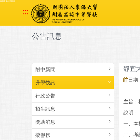
跳到主要內容區塊
:::
公告訊息
靜宜
附中新聞
日期 :
升學快訊
行政公告
主旨：
招生訊息
說明：
獎助消息
一、本
二、考試
榮譽榜