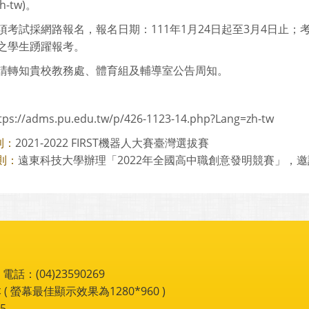
h-tw)。
項考試採網路報名，報名日期：111年1月24日起至3月4日止；
之學生踴躍報考。
請轉知貴校教務處、體育組及輔導室公告周知。
tps://adms.pu.edu.tw/p/426-1123-14.php?Lang=zh-tw
2021-2022 FIRST機器人大賽臺灣選拔賽
則：
遠東科技大學辦理「2022年全國高中職創意發明競賽」，邀請本
則：
：(04)23590269
 ( 螢幕最佳顯示效果為1280*960 )
5