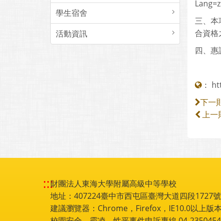
Lang=z
學生宿舍
三、本
合資格
活動資訊
四、惠
：
ht
下一
上一
:::
財團法人東海大學附屬高級中等學校
地址：407224臺中市西屯區臺灣大道四段1727號 電話
建議瀏覽器：Chrome，Firefox，IE10.0以上版本
校園安全、霸凌、性平事件申訴專線 04-2350454