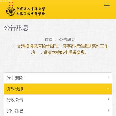
:::
跳到主要內容區塊
Togg
navi
公告訊息
首頁
公告訊息
台灣模擬教育協會辦理「賽事剖析暨議題寫作工作
坊」，邀請本校師生踴躍參與。
附中新聞
升學快訊
行政公告
招生訊息