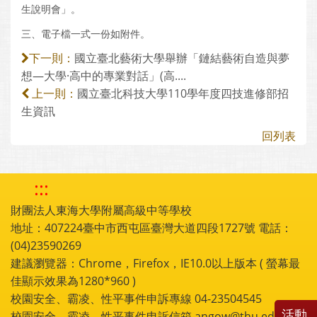
生說明會」。
三、電子檔一式一份如附件。
國立臺北藝術大學舉辦「鏈結藝術自造與夢
下一則：
想—大學·高中的專業對話」(高....
國立臺北科技大學110學年度四技進修部招
上一則：
生資訊
回列表
:::
財團法人東海大學附屬高級中等學校
地址：407224臺中市西屯區臺灣大道四段1727號 電話：
(04)23590269
建議瀏覽器：Chrome，Firefox，IE10.0以上版本 ( 螢幕最
佳顯示效果為1280*960 )
校園安全、霸凌、性平事件申訴專線 04-23504545
活動
校園安全、霸凌、性平事件申訴信箱 angow@thu.edu.tw