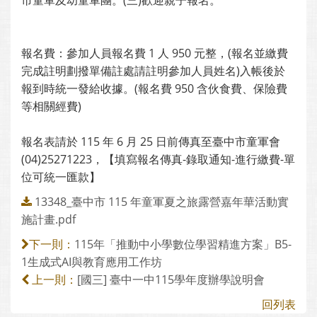
市童軍及幼童軍團。(三)歡迎親子報名。
報名費：參加人員報名費 1 人 950 元整，(報名並繳費
完成註明劃撥單備註處請註明參加人員姓名)入帳後於
報到時統一發給收據。(報名費 950 含伙食費、保險費
等相關經費)
報名表請於 115 年 6 月 25 日前傳真至臺中市童軍會
(04)25271223，【填寫報名傳真-錄取通知-進行繳費-單
位可統一匯款】
13348_臺中市 115 年童軍夏之旅露營嘉年華活動實
施計畫.pdf
115年「推動中小學數位學習精進方案」B5-
下一則：
1生成式AI與教育應用工作坊
[國三] 臺中一中115學年度辦學說明會
上一則：
回列表