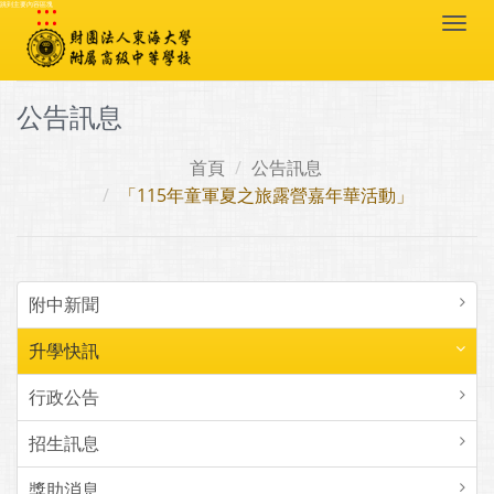
:::
跳到主要內容區塊
Togg
navi
公告訊息
首頁
公告訊息
「115年童軍夏之旅露營嘉年華活動」
附中新聞
升學快訊
行政公告
招生訊息
獎助消息