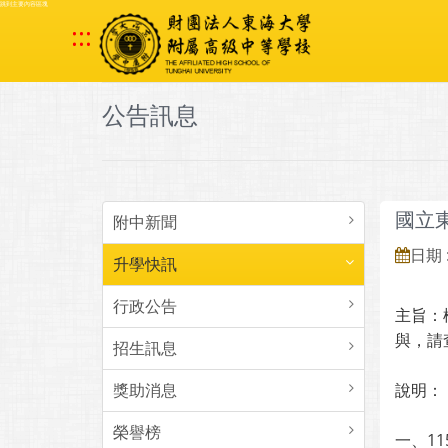
跳到主要內容區塊
:::
公告訊息
國立
附中新聞
日期 :
升學快訊
行政公告
主旨：
與，請
招生訊息
獎助消息
說明：
榮譽榜
一、1