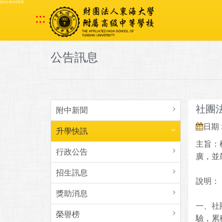
跳到主要內容區塊
:::
公告訊息
社團
附中新聞
日期 :
升學快訊
主旨：
行政公告
廣，並
招生訊息
說明：
獎助消息
一、社
榮譽榜
驗，累