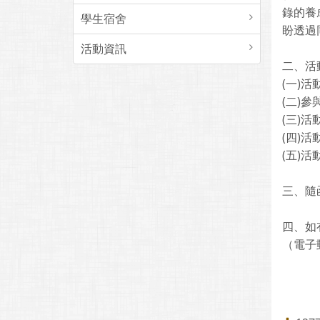
錄的養
學生宿舍
盼透過
活動資訊
二、活
(一)
(二)
(三)活
(四)活
(五)活
三、隨
四、如
（電子郵