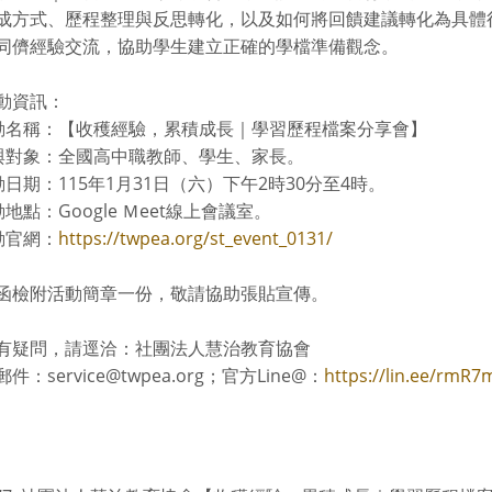
成方式、歷程整理與反思轉化，以及如何將回饋建議轉化為具體
同儕經驗交流，協助學生建立正確的學檔準備觀念。
動資訊：
活動名稱：【收穫經驗，累積成長｜學習歷程檔案分享會】
參與對象：全國高中職教師、學生、家長。
動日期：115年1月31日（六）下午2時30分至4時。
動地點：Google Ｍeet線上會議室。
動官網：
https://twpea.org/st_event_0131/
函檢附活動簡章一份，敬請協助張貼宣傳。
有疑問，請逕洽：社團法人慧治教育協會
件：service@twpea.org；官方Line@：
https://lin.ee/rmR7