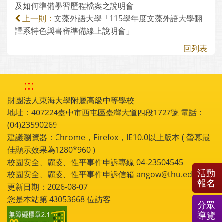
及如何準備學習歷程檔案之說明會
文藻外語大學「115學年度文藻外語大學翻
上一則：
譯系特色與書審準備線上說明會」
回列表
:::
財團法人東海大學附屬高級中等學校
地址：407224臺中市西屯區臺灣大道四段1727號 電話：
(04)23590269
建議瀏覽器：Chrome，Firefox，IE10.0以上版本 ( 螢幕最
佳顯示效果為1280*960 )
校園安全、霸凌、性平事件申訴專線 04-23504545
活動
校園安全、霸凌、性平事件申訴信箱 angow@thu.edu.tw
報名
更新日期：2026-08-07
您是本站第
43053668
位訪客
分眾
導覽