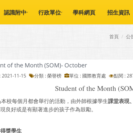
認識附中
行政單位
學科網頁
招生資訊
首頁
公
nt of the Month (SOM)- October
 2021-11-15
分類 : 榮譽榜
單位 : 國際教育處
點閱 : 28
Student of the Month (SO
課堂表現
為本校每個月都會舉行的活動，由外師根據學生
表現良好或是有顯著進步的孩子作為鼓勵。
份得獎學生