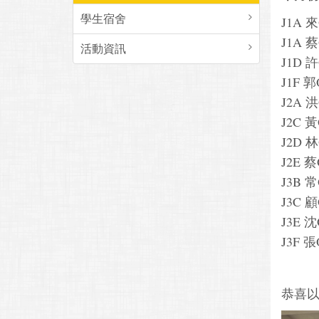
學生宿舍
J1A 
J1A 
活動資訊
J1D 
J1F 
J2A 
J2C 
J2D 
J2E 
J3B 
J3C 
J3E 
J3F 
恭喜以