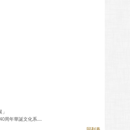
展」
周年華誕文化系....
回列表