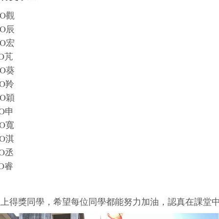
來O觀
蔡O辰
許O宏
郭O芃
洪O葵
黃O羚
林O穎
蔡O申
常O寬
顧O淇
沈O丞
張O睿
上得獎同學，希望每位同學都能努力加油，認真在課堂中