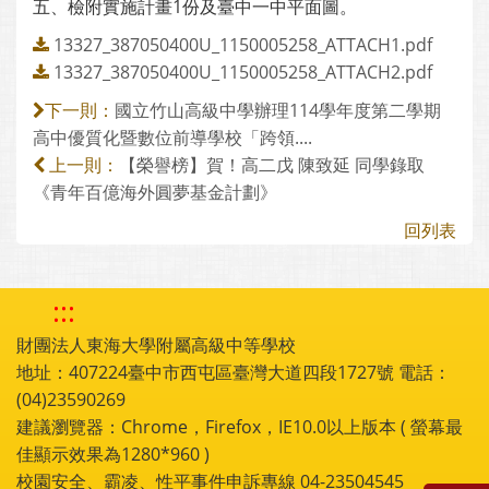
五、檢附實施計畫1份及臺中一中平面圖。
13327_387050400U_1150005258_ATTACH1.pdf
13327_387050400U_1150005258_ATTACH2.pdf
國立竹山高級中學辦理114學年度第二學期
下一則：
高中優質化暨數位前導學校「跨領....
【榮譽榜】賀！高二戊 陳致延 同學錄取
上一則：
《青年百億海外圓夢基金計劃》
回列表
:::
財團法人東海大學附屬高級中等學校
地址：407224臺中市西屯區臺灣大道四段1727號 電話：
(04)23590269
建議瀏覽器：Chrome，Firefox，IE10.0以上版本 ( 螢幕最
佳顯示效果為1280*960 )
校園安全、霸凌、性平事件申訴專線 04-23504545