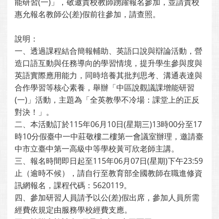
能研習(一)」，敬邀貴校教師踴躍報名參加，並請貴校
惠允報名教師公(差)假前往參加，請查照。
說明：
一、透過課程結合簡報輔助、英語口說與辯論活動，營
造口語互動與任務導向的學習情境，提升學生參與度與
英語實際應用能力，同時培養其批判思考、溝通表達與
合作學習等核心素養，舉辦「中區說觀議課增能研習
(一)」活動，主題為「全英教學不冷場：課堂上的正反
對決！」。
二、本活動訂於115年06月10日(星期三)13時00分至17
時10分假臺中一中莊敬樓二樓第一會議室辦理，邀請臺
中市立臺中第一高級中等學校黃可欣老師主講。
三、報名時間即日起至115年06月07日(星期)下午23:59
止（逾時不候），請自行至教育部全國教師在職進修資
訊網報名，課程代碼：5620119。
四、參加研習人員請予以公(差)假出席，參加人員所需
經費依規定由服務學校經費支應。