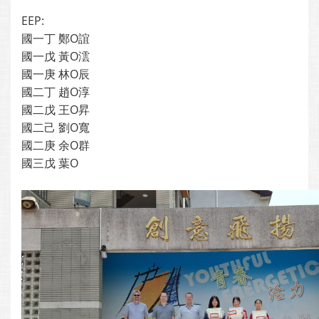
EEP:
國一丁 鄭O誼
國一戊 黃O澐
國一庚 林O辰
國二丁 趙O淳
國二戊 王O昇
國二己 劉O寬
國二庚 余O群
國三戊 葉O