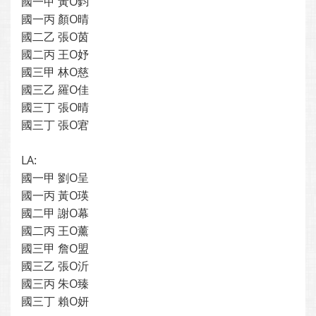
國一甲 黃O鈞
國一丙 顏O晴
國二乙 張O茵
國二丙 王O妤
國三甲 林O慈
國三乙 羅O佳
國三丁 張O晴
國三丁 張O宭
LA:
國一甲 劉O呈
國一丙 黃O瑛
國二甲 謝O幕
國二丙 王O薰
國三甲 詹O盟
國三乙 張O沂
國三丙 朱O臻
國三丁 賴O妍