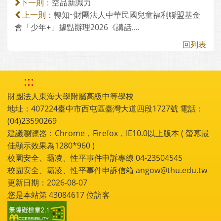
空品新識力
下一則：
轉知~財團法人中華民國兒童福利聯盟基金
上一則：
會「少年+」據點辦理2026《講話....
回列表
:::
財團法人東海大學附屬高級中等學校
地址：407224臺中市西屯區臺灣大道四段1727號 電話：
(04)23590269
建議瀏覽器：Chrome，Firefox，IE10.0以上版本 ( 螢幕最
佳顯示效果為1280*960 )
校園安全、霸凌、性平事件申訴專線 04-23504545
校園安全、霸凌、性平事件申訴信箱 angow@thu.edu.tw
更新日期：2026-08-07
您是本站第
43084617
位訪客