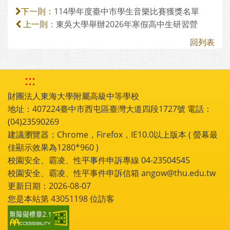
114學年度臺中市學生音樂比賽獲獎名單
下一則：
東吳大學舉辦2026年寒假高中生研習營
上一則：
回列表
:::
財團法人東海大學附屬高級中等學校
地址：407224臺中市西屯區臺灣大道四段1727號 電話：
(04)23590269
建議瀏覽器：Chrome，Firefox，IE10.0以上版本 ( 螢幕最
佳顯示效果為1280*960 )
校園安全、霸凌、性平事件申訴專線 04-23504545
校園安全、霸凌、性平事件申訴信箱 angow@thu.edu.tw
更新日期：2026-08-07
您是本站第
43051198
位訪客