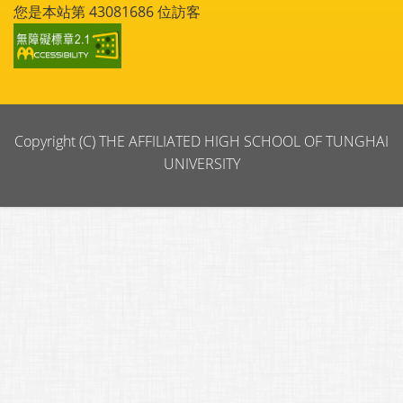
您是本站第
43081686
位訪客
Copyright (C) THE AFFILIATED HIGH SCHOOL OF TUNGHAI
UNIVERSITY