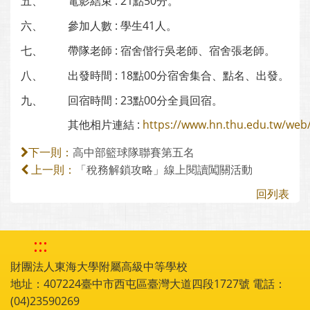
五、
電影結束 : 21點50分。
六、
參加人數 : 學生41人。
七、
帶隊老師 : 宿舍偕行吳老師、宿舍張老師。
八、
出發時間 : 18點00分宿舍集合、點名、出發。
九、
回宿時間 : 23點00分全員回宿。
其他相片連結 :
https://www.hn.thu.edu.tw/we
高中部籃球隊聯賽第五名
下一則：
「稅務解鎖攻略」線上閱讀闖關活動
上一則：
回列表
:::
財團法人東海大學附屬高級中等學校
地址：407224臺中市西屯區臺灣大道四段1727號 電話：
(04)23590269