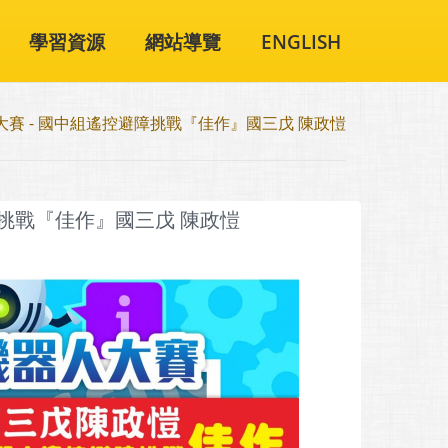
學習資源
網站導覽
ENGLISH
器人大賽 - 國中組遙控避障挑戰『佳作』國三戊 陳政愷
避障挑戰『佳作』國三戊 陳政愷