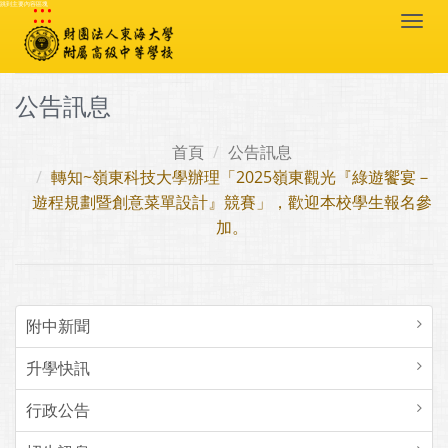
:::
跳到主要內容區塊
Togg
navi
公告訊息
首頁
公告訊息
轉知~嶺東科技大學辦理「2025嶺東觀光『綠遊饗宴－
遊程規劃暨創意菜單設計』競賽」，歡迎本校學生報名參
加。
附中新聞
升學快訊
行政公告