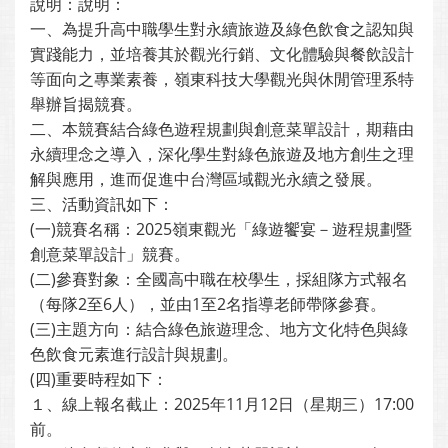
說明：說明：
一、為提升高中職學生對永續旅遊及綠色飲食之認知與
實踐能力，並培養其於觀光行銷、文化體驗與餐飲設計
等面向之專業素養，嶺東科技大學觀光與休閒管理系特
舉辦旨揭競賽。
二、本競賽結合綠色遊程規劃與創意菜單設計，期藉由
永續理念之導入，深化學生對綠色旅遊及地方創生之理
解與應用，進而促進中台灣區域觀光永續之發展。
三、活動資訊如下：
(一)競賽名稱：2025嶺東觀光「綠遊饗宴－遊程規劃暨
創意菜單設計」競賽。
(二)參賽對象：全國高中職在校學生，採組隊方式報名
（每隊2至6人），並由1至2名指導老師帶隊參賽。
(三)主題方向：結合綠色旅遊理念、地方文化特色與綠
色飲食元素進行設計與規劃。
(四)重要時程如下：
１、線上報名截止：2025年11月12日（星期三）17:00
前。