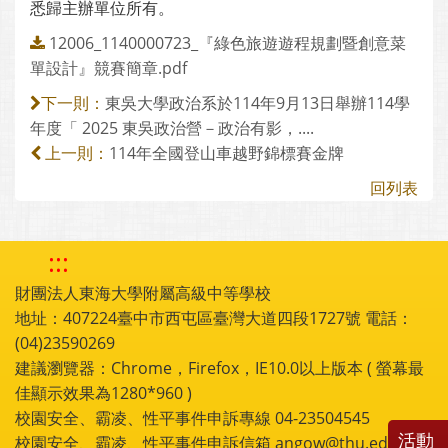
悉歸主辦單位所有。
12006_1140000723_『綠色旅遊遊程規劃暨創意菜
單設計』競賽簡章.pdf
東吳大學政治系於114年9月13日舉辦114學
下一則：
年度「 2025 東吳政治營－政治有影，....
114年全國登山車越野錦標賽金牌
上一則：
回列表
:::
財團法人東海大學附屬高級中等學校
地址：407224臺中市西屯區臺灣大道四段1727號 電話：
(04)23590269
建議瀏覽器：Chrome，Firefox，IE10.0以上版本 ( 螢幕最
佳顯示效果為1280*960 )
校園安全、霸凌、性平事件申訴專線 04-23504545
活動
校園安全、霸凌、性平事件申訴信箱 angow@thu.edu.tw