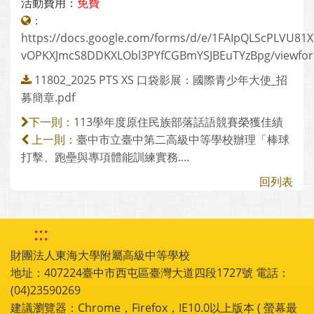
活動費用：
免費
：
https://docs.google.com/forms/d/e/1FAIpQLScPLVU81X
vOPKXJmcS8DDKXLObl3PYfCGBmYSJBEuTYzBpg/viewfo
11802_2025 PTS XS 口袋影展：國際青少年大使_招
募簡章.pdf
113學年度原住民族部落話語競賽榮獲佳績
下一則：
臺中市立臺中第二高級中等學校辦理「棒球
上一則：
打擊、跑壘與專項體能訓練實務....
回列表
:::
財團法人東海大學附屬高級中等學校
地址：407224臺中市西屯區臺灣大道四段1727號 電話：
(04)23590269
建議瀏覽器：Chrome，Firefox，IE10.0以上版本 ( 螢幕最