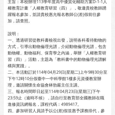
主旨：本校辦理113學年度高中優質化輔助方案D-1-1人
權教育計畫「人權教育研習（四）」，敬邀貴校教師踴
躍報名參加，並請貴校惠允報名教師公(差)假前往參
加，請查照。
說明：
一、透過研習從教科書檢視出發，說明各科看待動物的
方式，引導出動物倫理光譜，介紹動物倫理光譜，包含
動物權、動物福利、保育學之內涵，舉辦「人權教育研
習（四）」活動，主題為「教科書中的動物倫理光譜解
構與實踐」。
二、本活動訂於114年04月29日(星期二)上午9時30分至
下午12時10分假臺中一中科學館1樓多元資優教室辦
理，邀請關懷生命協會林勃嚴主任主講。
三、報名時間即日起至114年04月23日(星期三)下午
23:59止（逾時不候），請自行至教育部全國教師在職
進修資訊網報名，課程代碼：4989417。
四、參加研習人員請予以公(差)假並惠予課務排代，參