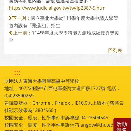
義務等制度內涵。請點選連結查看更多
：
https://www.judicial.gov.tw/tw/lp2387-5.htm
國立臺北大學於114學年度大學申請入學管
下一則：
道內設有「飛鳶組」招生
114學年度大學學科能力測驗成績優異獎勵
上一則：
金
回列表
:::
財團法人東海大學附屬高級中等學校
地址：407224臺中市西屯區臺灣大道四段1727號 電話：
(04)23590269
建議瀏覽器：Chrome，Firefox，IE10.0以上版本 ( 螢幕最
佳顯示效果為1280*960 )
校園安全、霸凌、性平事件申訴專線 04-23504545
活動
校園安全、霸凌、性平事件申訴信箱 angow@thu.edu.tw
報名