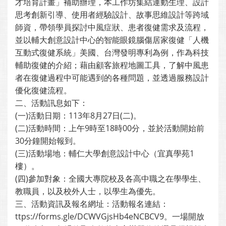
才培育計畫」補助辦理，本工作坊集結運動生理、設計
思考創新引導、使用者經驗設計、故事思維設計等跨域
師資，帶領學員探討中風症狀、患者復健需求及流程，
並以輔大創意設計中心的智能眼鏡腦傷居家復健「人機
互動式復健系統」美國、台灣發明專利為例，作為科技
輔助復健的介紹；藉由顧客旅程地圖工具，了解中風患
者在復健過程中可能遇到的各種問題，並透過服務設計
優化復健流程。
二、活動訊息如下：
(一)活動日期：113年8月27日(二)。
(二)活動時間：上午9時至18時00分，並於活動開始前
30分鐘開始報到。
(三)活動場地：輔仁大學創意設計中心（宜真學苑1
樓）。
(四)參加對象：全國大專院校及各高中職之在學學生、
教職員，以及校外人士，以學生為優先。
三、活動資訊及報名網址：活動報名連結：
ttps://forms.gle/DCWVGjsHb4eNCBCV9。一場開放