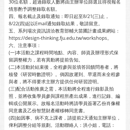
30位名額，超過錄取人數將由主辦單位篩選且得視報名
情形酌予調整錄取名額。
四、報名截止及錄取通知：即日起至8/21(三)止，
8/22(四)起以Email通知錄取結果，敬請留意。
五、系列場次資訊請洽教育部輔大苗圃計畫成果網站：
https://design-thinking.fju.edu.tw/workshops。
六、注意事項：
(一)本活動之課程時間地點、內容、師資及辦理形式保
留調整權力，若有異動將提前告知。
(二)本活動於結束後，全程參與並填答回饋問卷者，將
核發《研習時數證明》。倘因故遲到、早退而未全程參
與者，將不得要求主辦方提供任何研習證明。
(三)配合活動推廣之需，本活動將全程進行錄影及拍
照，並將收集學員參與課程所產出成果，進行記錄、編
輯或公開展示。故報名活動時將請學員簽署乙份肖像權
同意書及乙份智慧財產權移轉同意書。
(四)如因事、病不克上課者，請提前2天通知主辦單位，
俾利調整分組等規劃。活動聯絡人：洪小姐，電話：