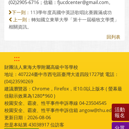
(02)2905-6716；信箱：fjucdcenter@gmail.com。
113學年度高國中英語歌唱比賽圓滿成功
下一則：
轉知國立東華大學「第十一屆楊牧文學獎」
上一則：
相關資訊。
回列表
:::
財團法人東海大學附屬高級中等學校
地址：407224臺中市西屯區臺灣大道四段1727號 電話：
(04)23590269
建議瀏覽器：Chrome，Firefox，IE10.0以上版本 ( 螢幕最
佳顯示效果為1280*960 )
校園安全、霸凌、性平事件申訴專線 04-23504545
活動
校園安全、霸凌、性平事件申訴信箱 angow@thu.edu.tw
報名
更新日期：2026-08-06
您是本站第
43038917
位訪客
分眾