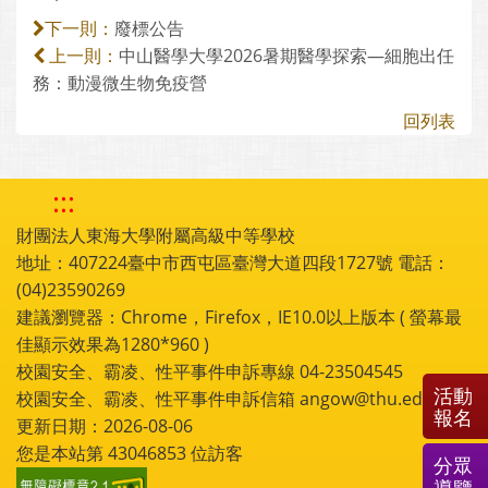
廢標公告
下一則：
中山醫學大學2026暑期醫學探索—細胞出任
上一則：
務：動漫微生物免疫營
回列表
:::
財團法人東海大學附屬高級中等學校
地址：407224臺中市西屯區臺灣大道四段1727號 電話：
(04)23590269
建議瀏覽器：Chrome，Firefox，IE10.0以上版本 ( 螢幕最
佳顯示效果為1280*960 )
校園安全、霸凌、性平事件申訴專線 04-23504545
活動
校園安全、霸凌、性平事件申訴信箱 angow@thu.edu.tw
報名
更新日期：2026-08-06
您是本站第
43046853
位訪客
分眾