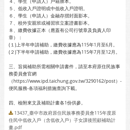
４、學生（申請人）戶籍謄本。
５、低收入戶證明或中低收入戶證明。
６、學生（申請人）金融存摺封面影本。
７、校外安親班或補習班立案證書影本。
８、繳費收據正本（應蓋有公司行號章及負責人印
章）：
(１)上半年申請補助，繳費收據應為115年1月至6月。
(２)下半年申請補助，繳費收據應為115年7月至12月。
三、旨揭補助所需相關申請書件，請至本府原住民族事
務委員會官網
（https://www.ipd.taichung.gov.tw/3290162/post）-
便民服務-各項福利措施查詢下載。
四、檢附來文及補助計畫各1份供參。
13437_臺中市政府原住民族事務委員會115年度原
住民中低收入戶（含低收入戶）子女課後照顧補助計
畫.pdf