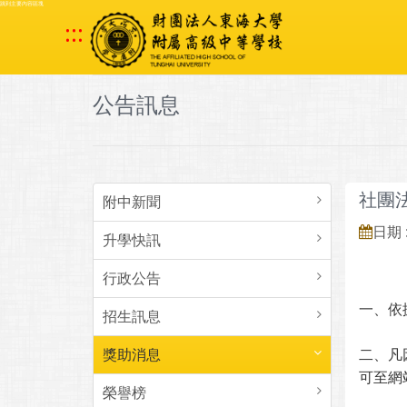
跳到主要內容區塊
:::
公告訊息
社團
附中新聞
日期 :
升學快訊
行政公告
一、依
招生訊息
獎助消息
二、凡
可至網
榮譽榜