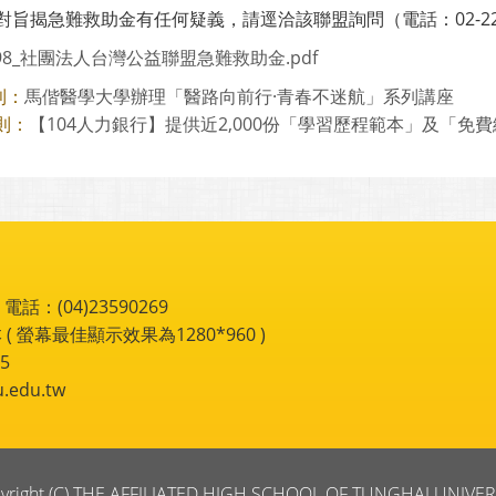
對旨揭急難救助金有任何疑義，請逕洽該聯盟詢問（電話：02-2218
098_社團法人台灣公益聯盟急難救助金.pdf
馬偕醫學大學辦理「醫路向前行·青春不迷航」系列講座
則：
【104人力銀行】提供近2,000份「學習歷程範本」及「免
則：
：(04)23590269
 ( 螢幕最佳顯示效果為1280*960 )
5
du.tw
yright (C) THE AFFILIATED HIGH SCHOOL OF TUNGHAI UNIVER