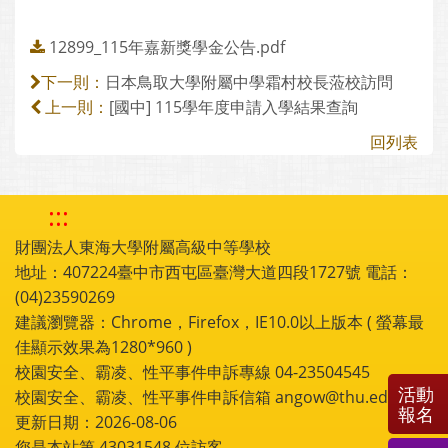
12899_115年嘉新獎學金公告.pdf
日本鳥取大學附屬中學霜村校長蒞校訪問
下一則：
[國中] 115學年度申請入學結果查詢
上一則：
回列表
:::
財團法人東海大學附屬高級中等學校
地址：407224臺中市西屯區臺灣大道四段1727號 電話：
(04)23590269
建議瀏覽器：Chrome，Firefox，IE10.0以上版本 ( 螢幕最
佳顯示效果為1280*960 )
校園安全、霸凌、性平事件申訴專線 04-23504545
活動
校園安全、霸凌、性平事件申訴信箱 angow@thu.edu.tw
報名
更新日期：2026-08-06
您是本站第
43031548
位訪客