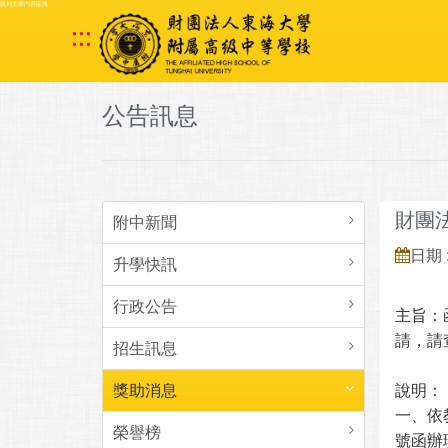
跳到主要內容區塊
:::
公告訊息
財團
附中新聞
日期 :
升學快訊
行政公告
主旨：
請，請
招生訊息
獎助消息
說明：
一、依教
榮譽榜
號函辦