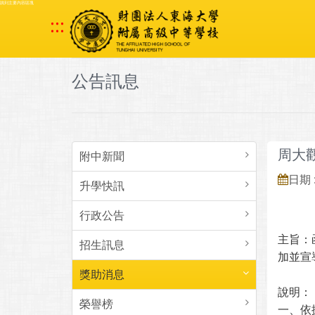
跳到主要內容區塊
:::
公告訊息
周大
附中新聞
日期 :
升學快訊
行政公告
主旨：
招生訊息
加並宣
獎助消息
說明：
榮譽榜
一、依