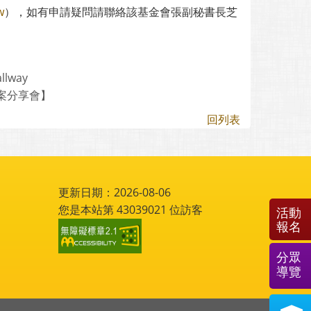
w
），如有申請疑問請聯絡該基金會張副秘書長芝
allway
案分享會】
回列表
更新日期：2026-08-06
您是本站第
43039021
位訪客
活動
報名
分眾
導覽