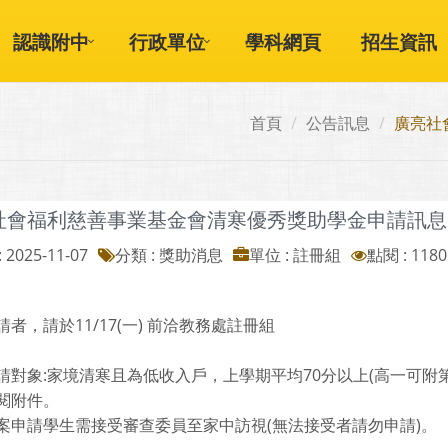
認識附中
行政單位
學科網頁
招生資訊
首頁
公告訊息
廣亮社
社會福利慈善事業基金會清寒優秀獎助學金申請訊息
 2025-11-07
分類 : 獎助消息
單位 : 註冊組
點閱 : 1180
者，請於11/17(一) 前洽教務處註冊組
請對象:家境清寒且為低收入戶，上學期平均70分以上(高一可附
閱附件。
案申請學生需接受審查委員至家中訪視(無法接受者請勿申請)。