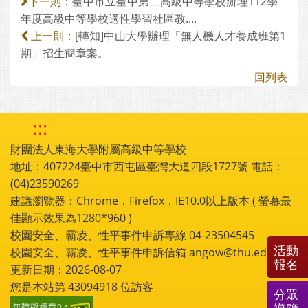
臺中市立臺中第二高級中等學校辦理112學
下一則：
年度高級中等學校適性學習社區教....
[轉知]中山大學辦理「無人機人才養成班第1
上一則：
期」招生簡章案。
回列表
:::
財團法人東海大學附屬高級中等學校
地址：407224臺中市西屯區臺灣大道四段1727號 電話：
(04)23590269
建議瀏覽器：Chrome，Firefox，IE10.0以上版本 ( 螢幕最
佳顯示效果為1280*960 )
校園安全、霸凌、性平事件申訴專線 04-23504545
活動
校園安全、霸凌、性平事件申訴信箱 angow@thu.edu.tw
報名
更新日期：2026-08-07
您是本站第
43094918
位訪客
分眾