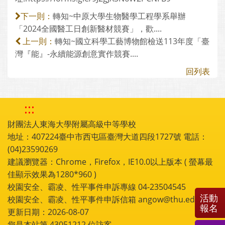
轉知~中原大學生物醫學工程學系舉辦
下一則：
「2024全國醫工日創新醫材競賽」，歡....
轉知~國立科學工藝博物館檢送113年度「臺
上一則：
灣『能』-永續能源創意實作競賽....
回列表
:::
財團法人東海大學附屬高級中等學校
地址：407224臺中市西屯區臺灣大道四段1727號 電話：
(04)23590269
建議瀏覽器：Chrome，Firefox，IE10.0以上版本 ( 螢幕最
佳顯示效果為1280*960 )
校園安全、霸凌、性平事件申訴專線 04-23504545
活動
校園安全、霸凌、性平事件申訴信箱 angow@thu.edu.tw
報名
更新日期：2026-08-07
您是本站第
43051212
位訪客