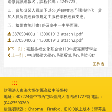
進修資訊網報名，課程代碼：4249723。
四、參加研習人員請予以公(差)假並惠予課務排代，參
加人員所需經費依規定由服務學校經費支應。
五、檢附實施計畫1份及臺中一中平面圖。
387050400u_1130001913_attach1.pdf
387050400u_1130001913_attach2.pdf
嘉新兆福文化基金會113年度嘉新獎學金
下一則：
中山醫學大學心理學系辦理心理營活動
上一則：
回列表
:::
財團法人東海大學附屬高級中等學校
地址：407224臺中市西屯區臺灣大道四段1727號 電話：
(04)23590269
建議瀏覽器：Chrome，Firefox，IE10.0以上版本 ( 螢幕最